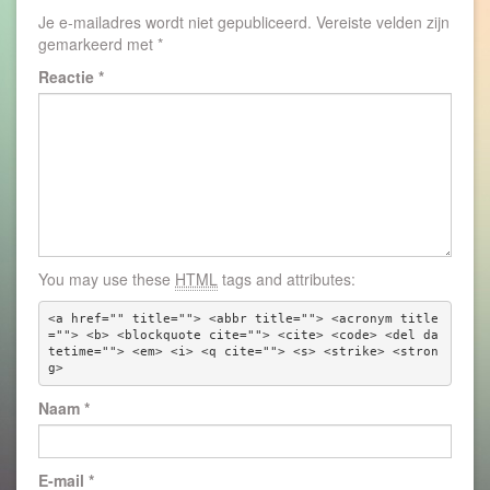
Je e-mailadres wordt niet gepubliceerd.
Vereiste velden zijn
gemarkeerd met
*
Reactie
*
You may use these
HTML
tags and attributes:
<a href="" title=""> <abbr title=""> <acronym title
=""> <b> <blockquote cite=""> <cite> <code> <del da
tetime=""> <em> <i> <q cite=""> <s> <strike> <stron
g> 
Naam
*
E-mail
*