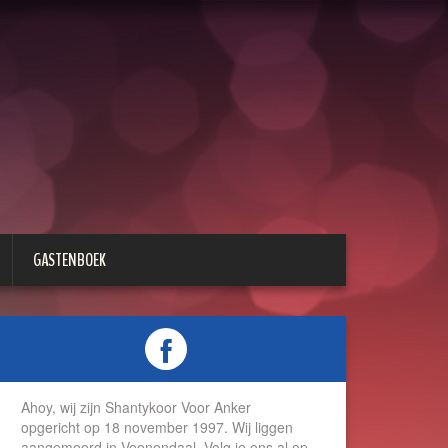
GASTENBOEK
Ahoy, wij zijn Shantykoor Voor Anker
opgericht op 18 november 1997. Wij liggen
aangemeerd in Veenendaal. Volg je ons al op