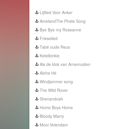
Lijflied Voor Anker
Ameland
The Pirate Song
Bye Bye my Roseanne
Frieselied
Tabé oude Reus
Ketelbinkie
Als de klok van Arnemuiden
Aloha Hé
Windjammer song
The Wild Rover
Shenandoah
Home Boys Home
Bloody Marry
Mooi Volendam