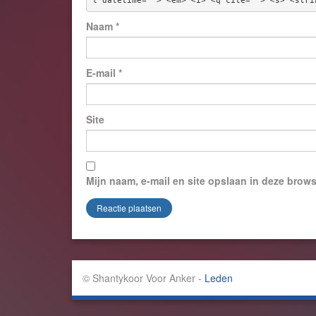
l datetime=""> <em> <i> <q cite=""> <s> <stri
Naam
*
E-mail
*
Site
Mijn naam, e-mail en site opslaan in deze brows
© Shantykoor Voor Anker -
Leden