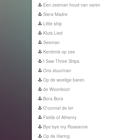
Een zeeman houd van varen
Siera Madre
Little ship
Kluts Lied
Seeman
Kerstmis op zee
I Saw Three Ships
Ons stuurman
Op de woelige baren
de Woonboot
Bora Bora
O’connel de Ier
Fields of Athenry
Bye bye my Roseanne
Op de Haring