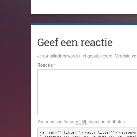
Geef een reactie
Je e-mailadres wordt niet gepubliceerd.
Vereiste v
Reactie
*
You may use these
HTML
tags and attributes:
<a href="" title=""> <abbr title=""> <acronym