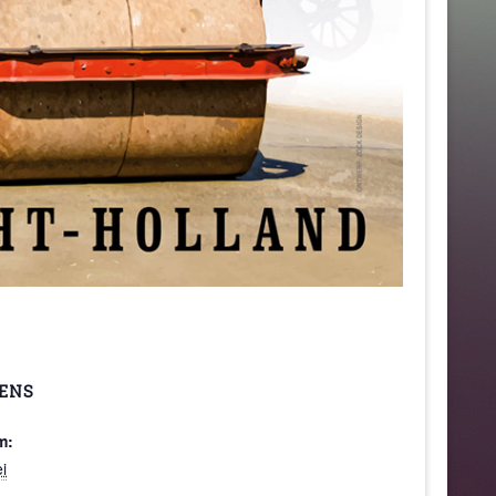
ENS
m:
i