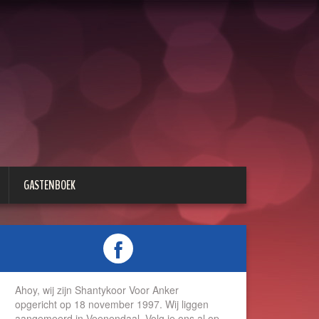
GASTENBOEK
Ahoy, wij zijn Shantykoor Voor Anker
opgericht op 18 november 1997. Wij liggen
aangemeerd in Veenendaal. Volg je ons al op